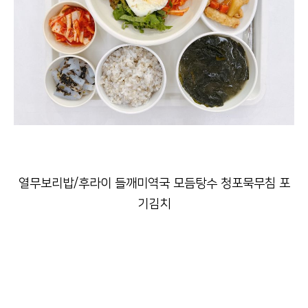
열무보리밥/후라이 들깨미역국 모듬탕수 청포묵무침 포
기김치