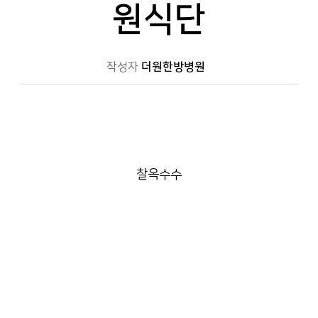
원식단
작성자
더원한방병원
찰옥수수